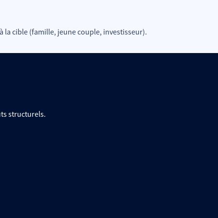
 la cible (famille, jeune couple, investisseur).
s structurels.