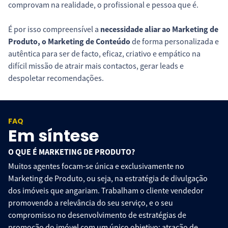
comprovam na realidade, o profissional e pessoa que é.
É por isso compreensível a
necessidade aliar ao Marketing de
Produto, o Marketing de Conteúdo
de forma personalizada e
autêntica para ser de facto, eficaz, criativo e empático na
difícil missão de atrair mais contactos, gerar leads e
despoletar recomendações.
FAQ
Em síntese
O QUE É MARKETING DE PRODUTO?
Muitos agentes focam-se única e exclusivamente no
Marketing de Produto, ou seja, na estratégia de divulgação
dos imóveis que angariam. Trabalham o cliente vendedor
promovendo a relevância do seu serviço, e o seu
compromisso no desenvolvimento de estratégias de
promoção do imóvel com um único objetivo: atração de