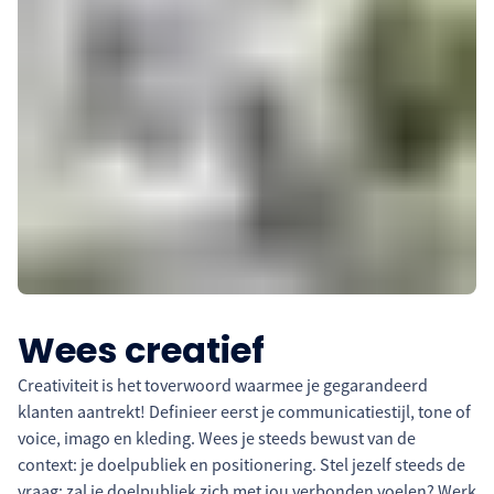
Wees creatief
Creativiteit is het toverwoord waarmee je gegarandeerd
klanten aantrekt! Definieer eerst je communicatiestijl, tone of
voice, imago en kleding. Wees je steeds bewust van de
context: je doelpubliek en positionering. Stel jezelf steeds de
vraag: zal je doelpubliek zich met jou verbonden voelen? Werk