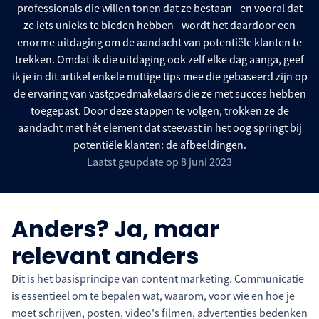
professionals die willen tonen dat ze bestaan - en vooral dat
ze iets unieks te bieden hebben - wordt het daardoor een
enorme uitdaging om de aandacht van potentiële klanten te
trekken. Omdat ik die uitdaging ook zelf elke dag aanga, geef
ik je in dit artikel enkele nuttige tips mee die gebaseerd zijn op
de ervaring van vastgoedmakelaars die ze met succes hebben
toegepast. Door deze stappen te volgen, trokken ze de
aandacht met hét element dat steevast in het oog springt bij
potentiële klanten: de afbeeldingen.
Laatst geupdate op 8 juni 2023
Anders? Ja, maar
relevant anders
Dit is het basisprincipe van content marketing. Communicatie
is essentieel om te bepalen wat, waarom, voor wie en hoe je
moet schrijven, posten, video's filmen, advertenties bedenken